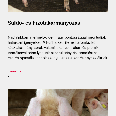
Süldő- és hízótakarmányozás
Napjainkban a termelők igen nagy pontossággal meg tudják
határozni igényeiket. A Purina két- illetve háromfázisú
késztakarmány-sorai, valamint koncentrátum és premix
termékeivel bármilyen telepi körülmény és termelési cél
esetén optimális megoldást nyújtanak a sertéstenyésztőknek.
Tovább