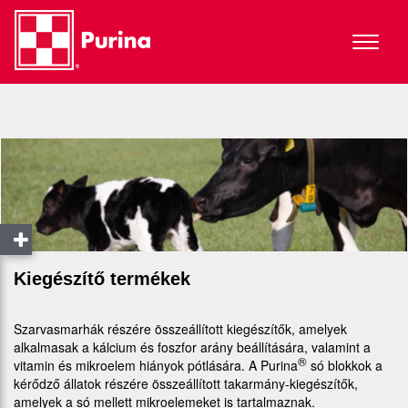
Toggle
navigat
Kiegészítő termékek
Szarvasmarhák részére összeállított kiegészítők, amelyek
alkalmasak a kálcium és foszfor arány beállítására, valamint a
®
vitamin és mikroelem hiányok pótlására. A Purina
só blokkok a
kérődző állatok részére összeállított takarmány-kiegészítők,
amelyek a só mellett mikroelemeket is tartalmaznak.