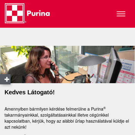
Toggle
navigat
Kedves Látogató!
®
Amennyiben bármilyen kérdése felmerülne a Purina
takarmányainkkal, szolgáltatásainkkal illetve cégünkkel
kapcsolatban, kérjük, hogy az alábbi űrlap használatával küldje el
azt nekünk!