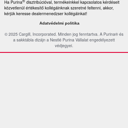
®
Ha Purina
disztribúcióval, termékeinkkel kapcsolatos kérdéseit
közvetlenül értékesítő kollégáinknak szeretné feltenni, akkor,
kérjük keresse dealermenedzser kollégáinkat!
Adatvédelmi politika
© 2025 Cargill, Incorporated. Minden jog fenntartva. A Purina® és
a sakktábla dizájn a Nestlé Purina Vállalat engedélyezett
védjegyei.